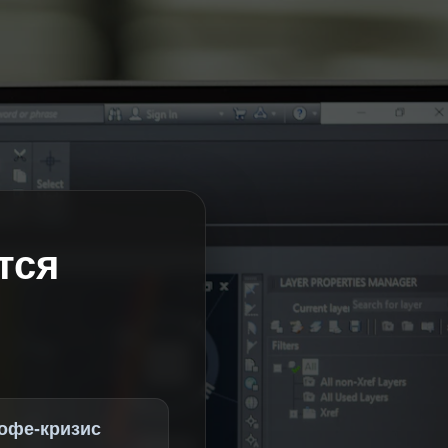
тся
офе-кризис