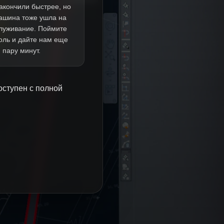
акончили быстрее, но
ашина тоже ушла на
луживание. Поймите
оль и дайте нам еще
пару минут.
оступен с полной