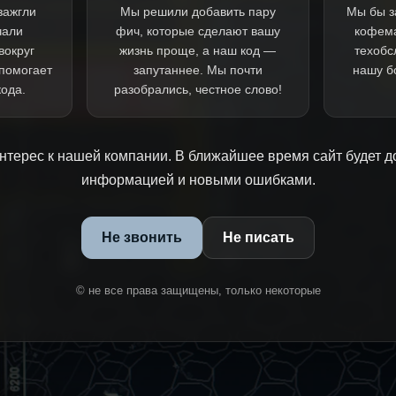
зажгли
Мы решили добавить пару
Мы бы з
чали
фич, которые сделают вашу
кофем
вокруг
жизнь проще, а наш код —
техобс
 помогает
запутаннее. Мы почти
нашу б
кода.
разобрались, честное слово!
нтерес к нашей компании. В ближайшее время сайт будет д
информацией и новыми ошибками.
Не звонить
Не писать
© не все права защищены, только некоторые