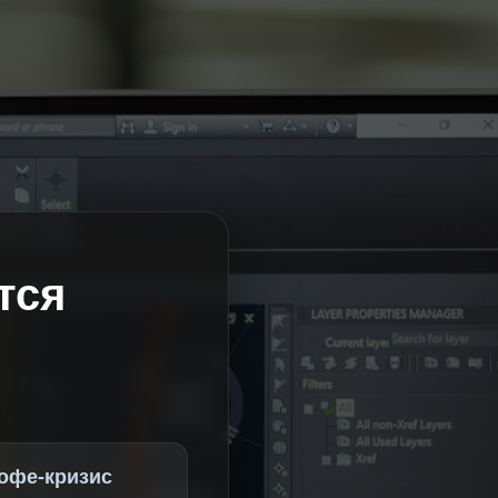
тся
офе-кризис