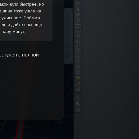
акончили быстрее, но
ашина тоже ушла на
луживание. Поймите
оль и дайте нам еще
пару минут.
оступен с полной