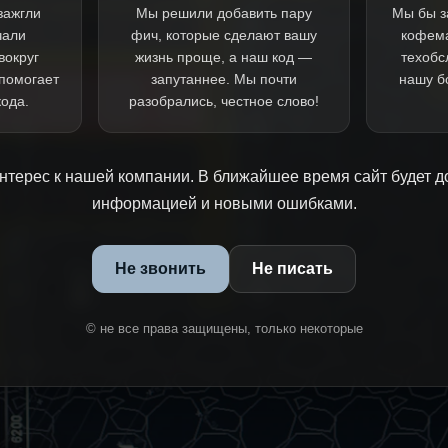
зажгли
Мы решили добавить пару
Мы бы з
чали
фич, которые сделают вашу
кофем
вокруг
жизнь проще, а наш код —
техобс
 помогает
запутаннее. Мы почти
нашу б
кода.
разобрались, честное слово!
нтерес к нашей компании. В ближайшее время сайт будет д
информацией и новыми ошибками.
Не звонить
Не писать
© не все права защищены, только некоторые