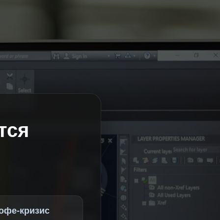
тся
офе-кризис