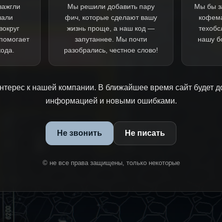
зажгли
Мы решили добавить пару
Мы бы з
чали
фич, которые сделают вашу
кофем
вокруг
жизнь проще, а наш код —
техобс
 помогает
запутаннее. Мы почти
нашу б
кода.
разобрались, честное слово!
нтерес к нашей компании. В ближайшее время сайт будет д
информацией и новыми ошибками.
Не звонить
Не писать
© не все права защищены, только некоторые