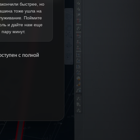
акончили быстрее, но
ашина тоже ушла на
луживание. Поймите
оль и дайте нам еще
пару минут.
оступен с полной