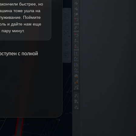
акончили быстрее, но
ашина тоже ушла на
луживание. Поймите
оль и дайте нам еще
пару минут.
оступен с полной