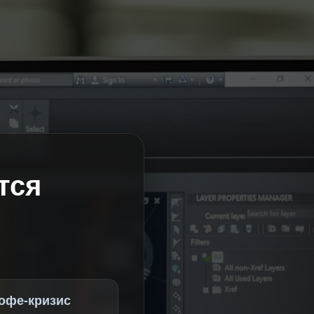
тся
офе-кризис