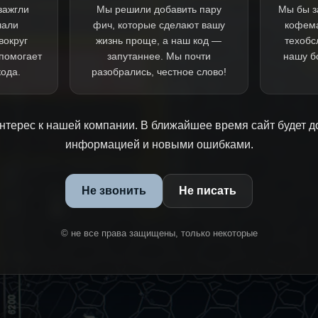
зажгли
Мы решили добавить пару
Мы бы з
чали
фич, которые сделают вашу
кофем
вокруг
жизнь проще, а наш код —
техобс
 помогает
запутаннее. Мы почти
нашу б
кода.
разобрались, честное слово!
нтерес к нашей компании. В ближайшее время сайт будет д
информацией и новыми ошибками.
Не звонить
Не писать
© не все права защищены, только некоторые