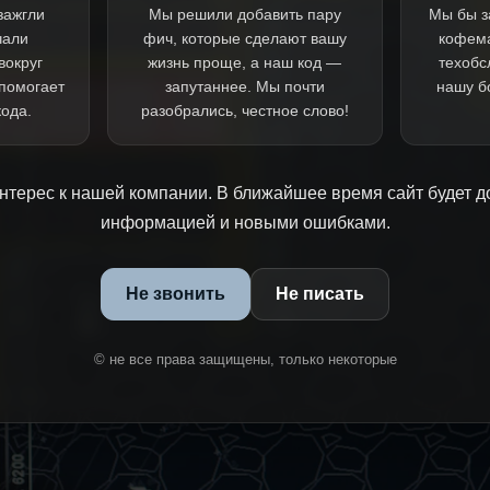
зажгли
Мы решили добавить пару
Мы бы з
чали
фич, которые сделают вашу
кофем
вокруг
жизнь проще, а наш код —
техобс
 помогает
запутаннее. Мы почти
нашу б
кода.
разобрались, честное слово!
нтерес к нашей компании. В ближайшее время сайт будет д
информацией и новыми ошибками.
Не звонить
Не писать
© не все права защищены, только некоторые