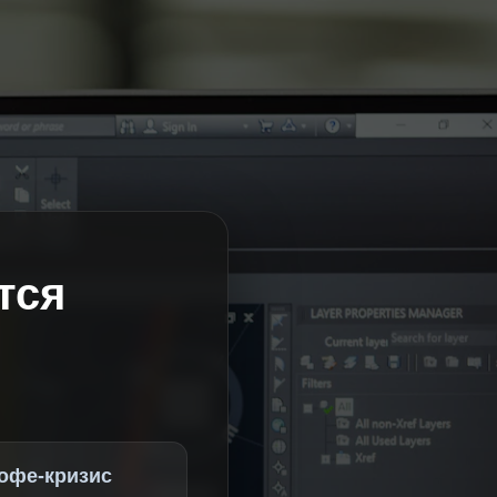
тся
офе-кризис