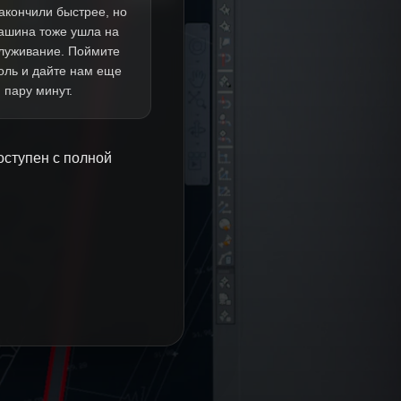
акончили быстрее, но
ашина тоже ушла на
луживание. Поймите
оль и дайте нам еще
пару минут.
оступен с полной