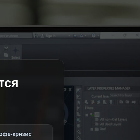
тся
офе-кризис