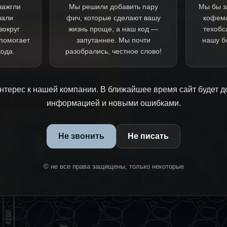
зажгли
Мы решили добавить пару
Мы бы з
чали
фич, которые сделают вашу
кофем
вокруг
жизнь проще, а наш код —
техобс
 помогает
запутаннее. Мы почти
нашу б
кода.
разобрались, честное слово!
нтерес к нашей компании. В ближайшее время сайт будет д
информацией и новыми ошибками.
Не звонить
Не писать
© не все права защищены, только некоторые