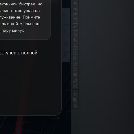
акончили быстрее, но
ашина тоже ушла на
луживание. Поймите
оль и дайте нам еще
пару минут.
оступен с полной